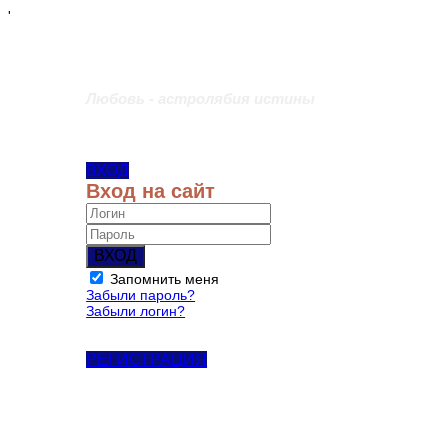
'
Любовь - астролябия истины
ВХОД
Вход на сайт
ВХОД
Запомнить меня
Забыли пароль?
Забыли логин?
РЕГИСТРАЦИЯ