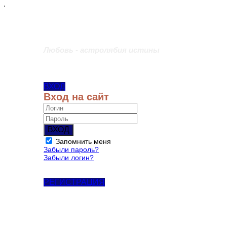
'
Любовь - астролябия истины
ВХОД
Вход на сайт
ВХОД
Запомнить меня
Забыли пароль?
Забыли логин?
РЕГИСТРАЦИЯ