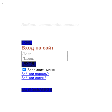
'
Любовь - астролябия истины
ВХОД
Вход на сайт
ВХОД
Запомнить меня
Забыли пароль?
Забыли логин?
РЕГИСТРАЦИЯ