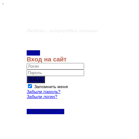
'
Любовь - астролябия истины
ВХОД
Вход на сайт
ВХОД
Запомнить меня
Забыли пароль?
Забыли логин?
РЕГИСТРАЦИЯ