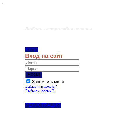
'
Любовь - астролябия истины
ВХОД
Вход на сайт
ВХОД
Запомнить меня
Забыли пароль?
Забыли логин?
РЕГИСТРАЦИЯ