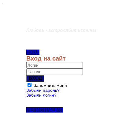
'
Любовь - астролябия истины
ВХОД
Вход на сайт
ВХОД
Запомнить меня
Забыли пароль?
Забыли логин?
РЕГИСТРАЦИЯ