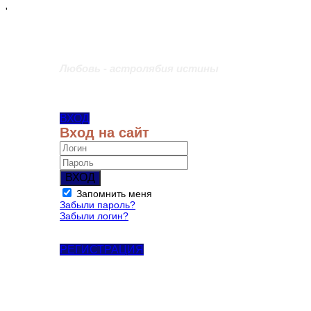
'
Любовь - астролябия истины
ВХОД
Вход на сайт
ВХОД
Запомнить меня
Забыли пароль?
Забыли логин?
РЕГИСТРАЦИЯ