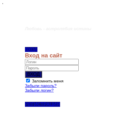
'
Любовь - астролябия истины
ВХОД
Вход на сайт
ВХОД
Запомнить меня
Забыли пароль?
Забыли логин?
РЕГИСТРАЦИЯ