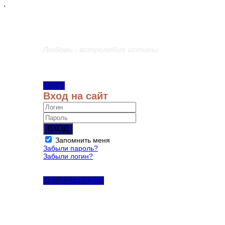
'
Любовь - астролябия истины
ВХОД
Вход на сайт
ВХОД
Запомнить меня
Забыли пароль?
Забыли логин?
РЕГИСТРАЦИЯ