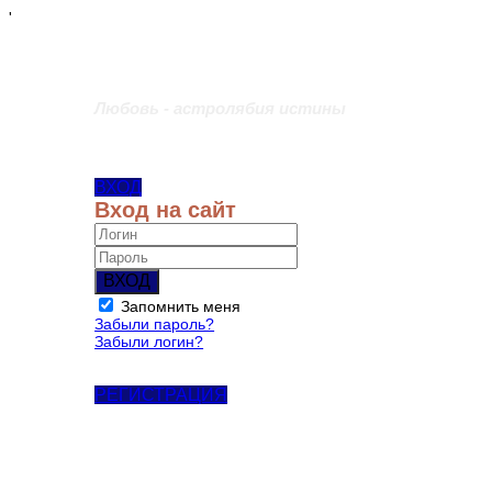
'
Любовь - астролябия истины
ВХОД
Вход на сайт
ВХОД
Запомнить меня
Забыли пароль?
Забыли логин?
РЕГИСТРАЦИЯ